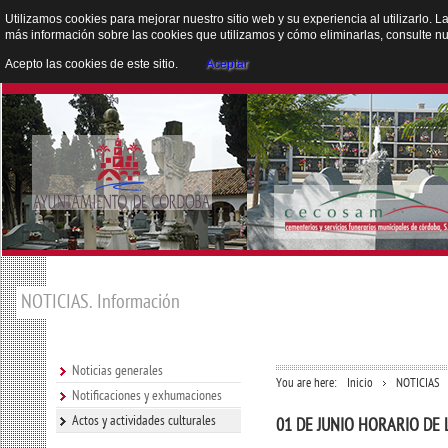
Utilizamos cookies para mejorar nuestro sitio web y su experiencia al utilizarlo. L
más información sobre las cookies que utilizamos y cómo eliminarlas, consulte n
Acepto las cookies de este sitio.
Aceptar
NOTICIAS. Información
Noticias generales
You are here:
Inicio
NOTICIAS
Notificaciones y exhumaciones
Actos y actividades culturales
01 DE JUNIO HORARIO DE