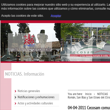
Utilizamos cookies para mejorar nuestro sitio web y su experiencia al utilizarlo. L
más información sobre las cookies que utilizamos y cómo eliminarlas, consulte n
Acepto las cookies de este sitio.
Aceptar
NOTICIAS. Información
Noticias generales
You are here:
Inicio
NOTICIAS
Notificaciones y exhumaciones
Román, San Blas y San Eliseo del Ctro.
Actos y actividades culturales
04-04-2011 Cecosam comunic