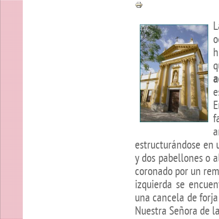
L
o
h
q
a
e
E
f
a
estructurándose en u
y dos pabellones o a
coronado por un rem
izquierda se encuen
una cancela de forja
Nuestra Señora de la