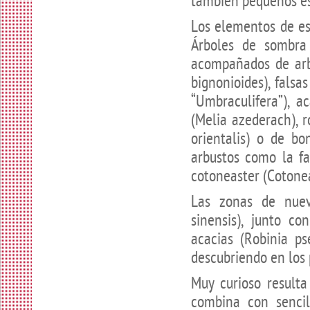
también pequeños es
Los elementos de est
Árboles de sombra 
acompañados de arb
bignonioides),
falsas
“Umbraculifera”),
aca
(Melia azederach),
r
orientalis)
o de bo
arbustos como la f
cotoneaster
(Cotonea
Las zonas de nuev
sinensis),
junto con
acacias
(Robinia ps
descubriendo en los 
Muy curioso resulta
combina con sencil