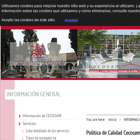
Utilizamos cookies para mejorar nuestro sitio web y su experiencia al utilizarlo. 
información sobre las cookies que utilizamos y cómo eliminarlas, consulte nuestr
Acepto las cookies de este sitio.
Aceptar
INFORMACIÓN GENERAL
Información de CECOSAM
You are here:
Inicio
INFORMAC
Servicios
Lista detallada de los servicios
Politica de Calidad Cecosa
Tipos de unidades de