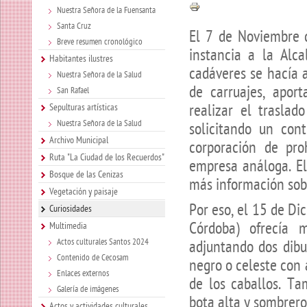
Nuestra Señora de la Fuensanta
Santa Cruz
El 7 de Noviembre d
Breve resumen cronológico
instancia a la Alc
Habitantes ilustres
cadáveres se hacía 
Nuestra Señora de la Salud
de carruajes, aport
San Rafael
realizar el traslad
Sepulturas artísticas
Nuestra Señora de la Salud
solicitando un con
Archivo Municipal
corporación de pro
Ruta "La Ciudad de los Recuerdos"
empresa análoga. El 
Bosque de las Cenizas
más información sob
Vegetación y paisaje
Por eso, el 15 de Di
Curiosidades
Córdoba) ofrecía 
Multimedia
Actos culturales Santos 2024
adjuntando dos dibu
Contenido de Cecosam
negro o celeste con 
Enlaces externos
de los caballos. Ta
Galería de imágenes
bota alta y sombrero
Actos y actividades culturales