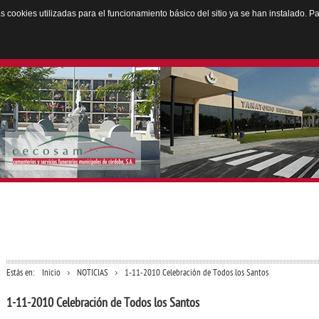
Las cookies utilizadas para el funcionamiento básico del sitio ya se han instalado.
ENTERIO
CONSULTAS
CONTRATANTE
NOTICIAS
e
Cementerio.com
Perfil del contratante
Información
Estás en:
Inicio
NOTICIAS
1-11-2010 Celebración de Todos los Santos
1-11-2010 Celebración de Todos los Santos