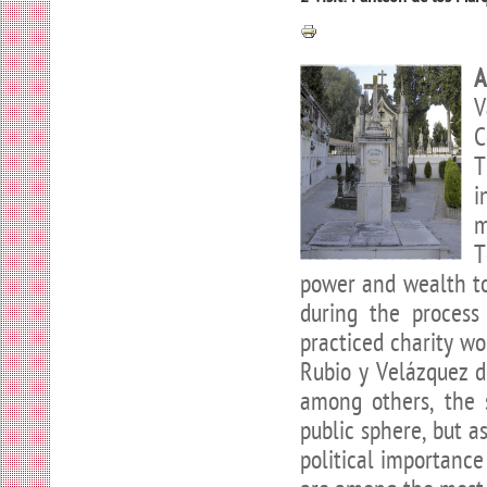
A
V
C
T
i
m
T
power and wealth to
during the process 
practiced charity wo
Rubio y Velázquez de
among others, the 
public sphere, but a
political importanc